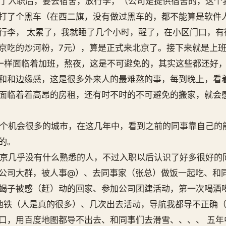
入职后，要去宿舍，放行李，（公司是提供宿舍的，这个
打了个黑车（在西二旗，没有做过黑车的，都不能算是软件
行李， 太累了，我就睡了几个小时，醒了，在小区门口，有
京吃的炒河粉，7元），算是正式来北京了。接下来就是上
面临着加班，熬夜，这是不可避免的，其实这些都还好，
和和边缘感，这是很多外来人的最难熬的事，每到晚上，看
面临着着高昂的房租，还有时不时的不可避免的搬家，就会
机会很多的城市，在这几年中，看到之前的同事靠自己的
的。
几乎没有什么熟悉的人，不过入职以后认识了好多很好的
公司大群，被人事@）、去同事家（张总）做饭一起吃、和
蝎子被感（赶）动的回家、参加公司团建活动，第一次喝酒
地铁（人是真的很多）、几次出去活动，导航我都导不正确
口，用百度地图都导不出去、和同事们去滑雪、、、、 五年