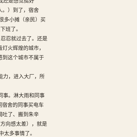
我还是感觉挺好
人。）到了，宿舍
很多小摊（亲民）买
班下班了。
忍忍就过去了。还是
着灯火辉煌的城市，
感到这个城市不属于
能力，进入大厂，所
同事。淋大雨和同事
同宿舍的同事买电车
喝吐了、搬到朱辛
（方向感太差），就是
中太多事情了。