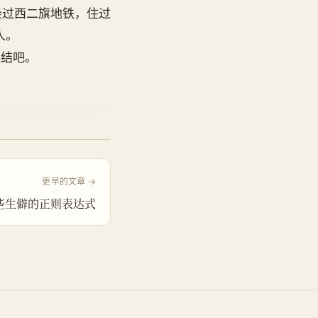
过西二旗地铁，住过
人。
结吧。
更早的文章 →
些生僻的正则表达式