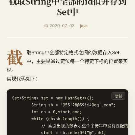
截取String中全部的id值并存到
Set中
📅 2020-07-03
java
截
取String中全部特定格式之间的数据存入Set
中，主要是通过定位每一个特定下标的位置来实
现。
实现代码如下：
复制
Set<String> set = new HashSet<>();

        String sb = "@53!28@59!64@qq!.com";

        int ch = 0,start,end;

        while (ch<sb.length()) {

            // 索引出现负数表示这个字符串中没有匹配的字符
            start = sb.indexOf("@",ch);
