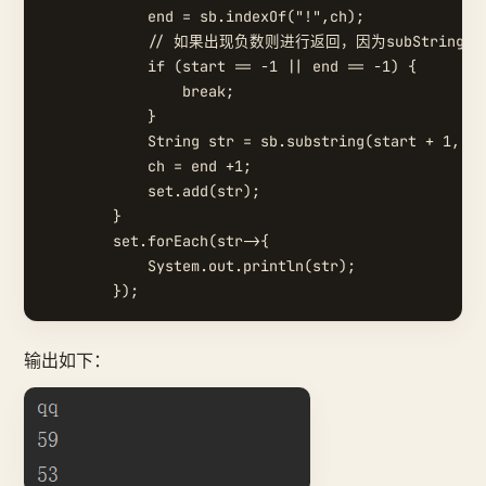
            end = sb.indexOf("!",ch);

            // 如果出现负数则进行返回，因为subString
            if (start == -1 || end == -1) {

                break;

            }

            String str = sb.substring(start + 1, en
            ch = end +1;

            set.add(str);

        }

        set.forEach(str->{

            System.out.println(str);

输出如下：