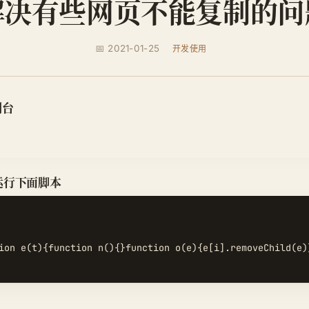
解决有些网页不能复制的问
📅 2021-01-25
开发使用
制台
面运行下面脚本
ion e(t){function n(){}function o(e){e[i].removeChild(e)