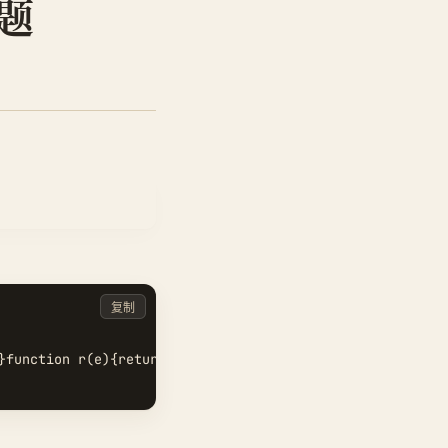
题
复制
}function r(e){return[].slice.call(t.querySelectorAll(e)