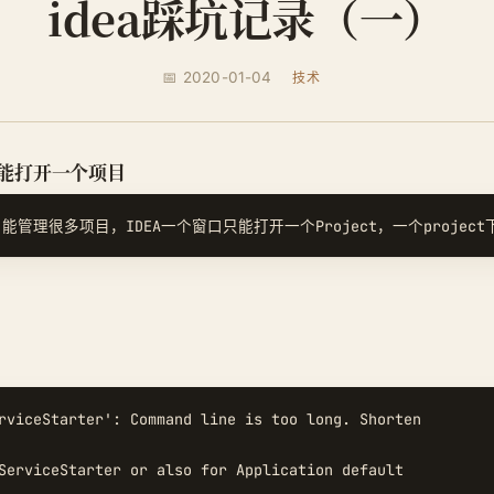
idea踩坑记录（一）
📅 2020-01-04
技术
只能打开一个项目
rviceStarter': Command line is too long. Shorten

ServiceStarter or also for Application default 
