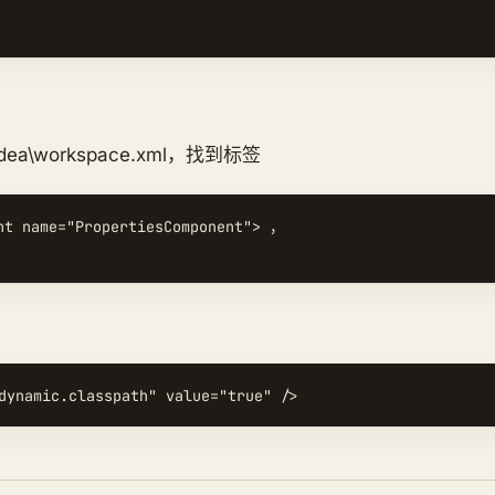
dea\workspace.xml，找到标签
nt name="PropertiesComponent"> ，
