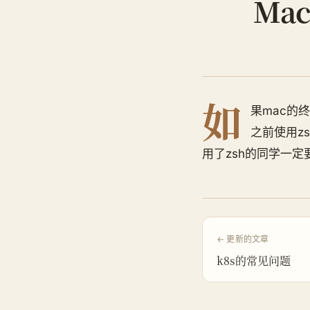
Ma
如
果mac的
之前使用zs
用了zsh的同学一定要
← 更新的文章
k8s的常见问题