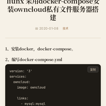
liunx 采用docker-compose安
装owncloud私有文件服务器搭
建
📅 2020-01-08
技术
1、安装docker，docker-compose。
2、编写docker-compose.yml
复制
version: '3'

services:

  owncloud:

    image: owncloud

    links:

      - mysql:mysql
