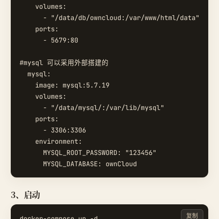
    volumes:

      - "/data/db/owncloud:/var/www/html/data"

    ports:

      - 5679:80

#mysql 可以采用外部搭建的

  mysql:

    image: mysql:5.7.19

    volumes:

      - "/data/mysql/:/var/lib/mysql"

    ports:

      - 3306:3306

    environment:

      MYSQL_ROOT_PASSWORD: "123456"

3、启动
复制