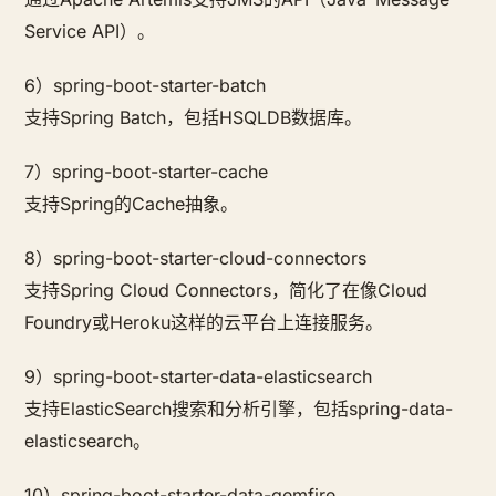
Service API）。
6）spring-boot-starter-batch
支持Spring Batch，包括HSQLDB数据库。
7）spring-boot-starter-cache
支持Spring的Cache抽象。
8）spring-boot-starter-cloud-connectors
支持Spring Cloud Connectors，简化了在像Cloud
Foundry或Heroku这样的云平台上连接服务。
9）spring-boot-starter-data-elasticsearch
支持ElasticSearch搜索和分析引擎，包括spring-data-
elasticsearch。
10）spring-boot-starter-data-gemfire