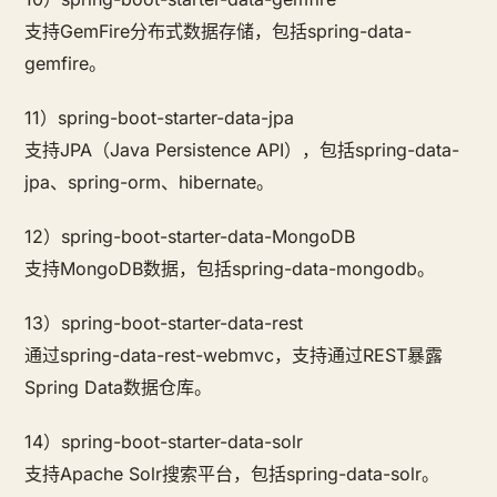
支持GemFire分布式数据存储，包括spring-data-
gemfire。
11）spring-boot-starter-data-jpa
支持JPA（Java Persistence API），包括spring-data-
jpa、spring-orm、hibernate。
12）spring-boot-starter-data-MongoDB
支持MongoDB数据，包括spring-data-mongodb。
13）spring-boot-starter-data-rest
通过spring-data-rest-webmvc，支持通过REST暴露
Spring Data数据仓库。
14）spring-boot-starter-data-solr
支持Apache Solr搜索平台，包括spring-data-solr。