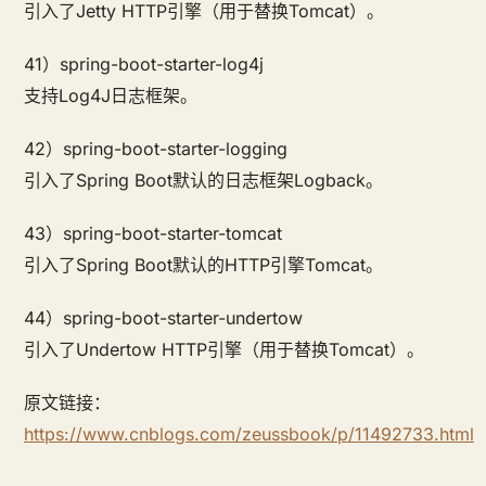
引入了Jetty HTTP引擎（用于替换Tomcat）。
41）spring-boot-starter-log4j
支持Log4J日志框架。
42）spring-boot-starter-logging
引入了Spring Boot默认的日志框架Logback。
43）spring-boot-starter-tomcat
引入了Spring Boot默认的HTTP引擎Tomcat。
44）spring-boot-starter-undertow
引入了Undertow HTTP引擎（用于替换Tomcat）。
原文链接：
https://www.cnblogs.com/zeussbook/p/11492733.html