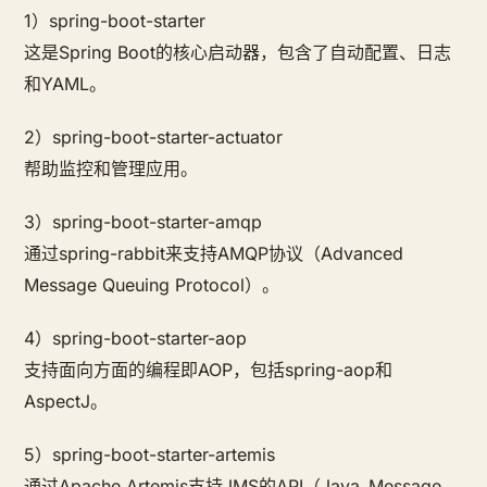
1）spring-boot-starter
这是Spring Boot的核心启动器，包含了自动配置、日志
和YAML。
2）spring-boot-starter-actuator
帮助监控和管理应用。
3）spring-boot-starter-amqp
通过spring-rabbit来支持AMQP协议（Advanced
Message Queuing Protocol）。
4）spring-boot-starter-aop
支持面向方面的编程即AOP，包括spring-aop和
AspectJ。
5）spring-boot-starter-artemis
通过Apache Artemis支持JMS的API（Java Message