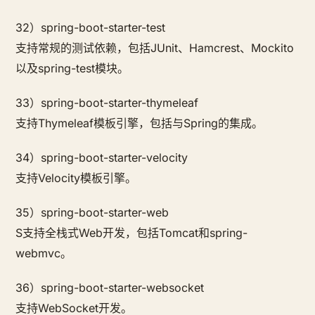
32）spring-boot-starter-test
支持常规的测试依赖，包括JUnit、Hamcrest、Mockito
以及spring-test模块。
33）spring-boot-starter-thymeleaf
支持Thymeleaf模板引擎，包括与Spring的集成。
34）spring-boot-starter-velocity
支持Velocity模板引擎。
35）spring-boot-starter-web
S支持全栈式Web开发，包括Tomcat和spring-
webmvc。
36）spring-boot-starter-websocket
支持WebSocket开发。