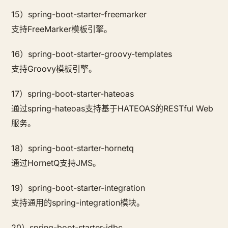
15）spring-boot-starter-freemarker
支持FreeMarker模板引擎。
16）spring-boot-starter-groovy-templates
支持Groovy模板引擎。
17）spring-boot-starter-hateoas
通过spring-hateoas支持基于HATEOAS的RESTful Web
服务。
18）spring-boot-starter-hornetq
通过HornetQ支持JMS。
19）spring-boot-starter-integration
支持通用的spring-integration模块。
20）spring-boot-starter-jdbc