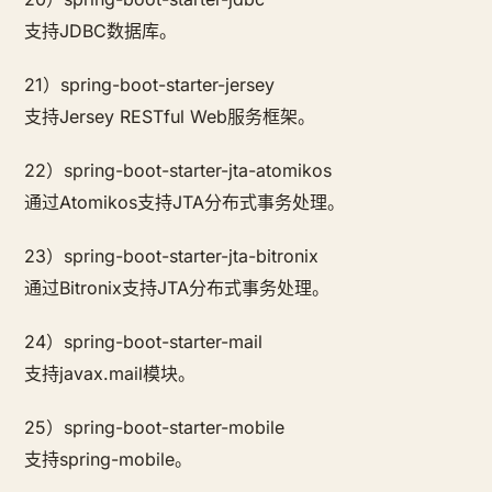
支持JDBC数据库。
21）spring-boot-starter-jersey
支持Jersey RESTful Web服务框架。
22）spring-boot-starter-jta-atomikos
通过Atomikos支持JTA分布式事务处理。
23）spring-boot-starter-jta-bitronix
通过Bitronix支持JTA分布式事务处理。
24）spring-boot-starter-mail
支持javax.mail模块。
25）spring-boot-starter-mobile
支持spring-mobile。