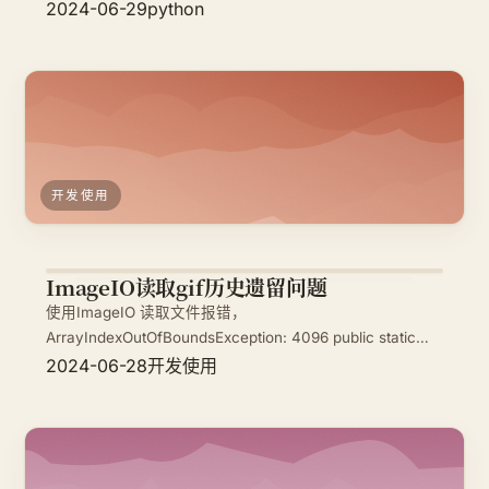
x=20000 if x>10000: print("业绩大于1w了,发奖金1000")
2024-06-29
python
案例2 #x代表业绩 x=9001 if x>10000: print("业绩
开发使用
ImageIO读取gif历史遗留问题
使用ImageIO 读取文件报错，
ArrayIndexOutOfBoundsException: 4096 public static
void main(String[] args) { try { String
2024-06-28
开发使用
path="/Users/pengtaofeng/Desktop