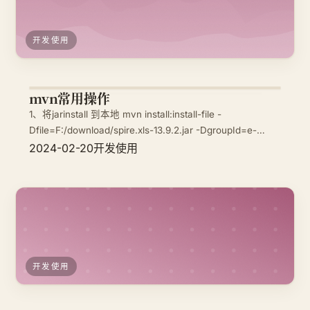
开发使用
mvn常用操作
1、将jarinstall 到本地 mvn install:install-file -
Dfile=F:/download/spire.xls-13.9.2.jar -DgroupId=e-
iceblue -DartifactId=spire.xls -Dversion=13.9
2024-02-20
开发使用
开发使用