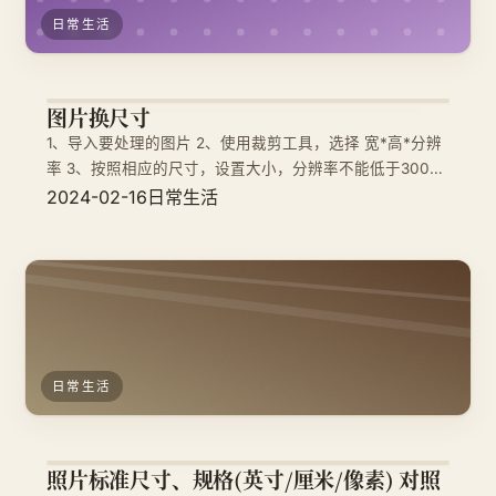
日常生活
图片换尺寸
1、导入要处理的图片 2、使用裁剪工具，选择 宽*高*分辨
率 3、按照相应的尺寸，设置大小，分辨率不能低于300
4、一寸证件照的比例一般为 5:7 ，尺寸是 2.5*3.5cm ，
2024-02-16
日常生活
像素为 295*413 5、二寸证件照的比例一般为 4:3 ，尺寸
是 3.5*5.3cm ，像素为
日常生活
照片标准尺寸、规格(英寸/厘米/像素) 对照