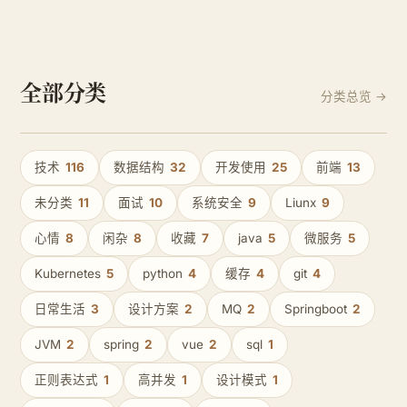
决办法 只需要增加如下依赖，代码不用动 webp-imageio-
core-0.1.0.jar
全部分类
分类总览 →
技术
116
数据结构
32
开发使用
25
前端
13
未分类
11
面试
10
系统安全
9
Liunx
9
心情
8
闲杂
8
收藏
7
java
5
微服务
5
Kubernetes
5
python
4
缓存
4
git
4
日常生活
3
设计方案
2
MQ
2
Springboot
2
JVM
2
spring
2
vue
2
sql
1
正则表达式
1
高并发
1
设计模式
1