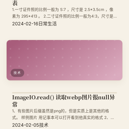
表
1.一寸证件照的比例一般为 5:7 ，尺寸是 2.5*3.5cm ，像
素为 295*413 。 2.二寸证件照的比例一般为4:3，尺寸是
3.5*5.3cm ，像素为 413*626 。 3.特殊证件照，例如身份
2024-02-16
日常生活
证证件照的比例一般为 3:4 ,尺寸是 2.6*3.2cm ，像素为
技术
ImageIO.read() 读取webp图片报null异
常
1、有些图片后缀虽然是png的，但是实质上是其他的格
式。 样例图片 用记事本可以打开看到他真实的格式 2、这
种格式ImageIO.read() 读取 图片的时候返回的是null 3、解
2024-02-05
技术