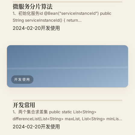
微服务分片算法
1、初始化服务id @Bean("serviceInstanceId") public
String serviceInstanceId() { return
UUID.randomUUID().toString() ; } 2、编写分片逻辑
2024-02-20
开发使用
@Component @Slf4j
开发使用
开发常用
1、两个集合求差集 public static List<String>
differenceList(List<String> maxList, List<String> minList)
{ // 大集合用LinkedList LinkedList<String> linke
2024-02-20
开发使用