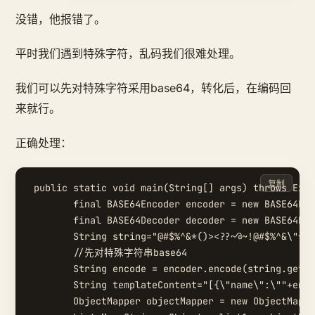
没错，他报错了。
平时我们遇到特殊字符，乱码我们很难处理。
我们可以先对特殊字符采用base64，转化后，在编码回
来就行。
正确处理：
复制
 public static void main(String[] args) throws Exce
        final BASE64Encoder encoder = new BASE64Enc
        final BASE64Decoder decoder = new BASE64Dec
        String string="@#$%^&*()><??~@~!@#$%^&\"*()
        //先对特殊字符串base64

        String encode = encoder.encode(string.getBy
        String templateContent="[{\"name\":\""+enco
        ObjectMapper objectMapper = new ObjectMappe