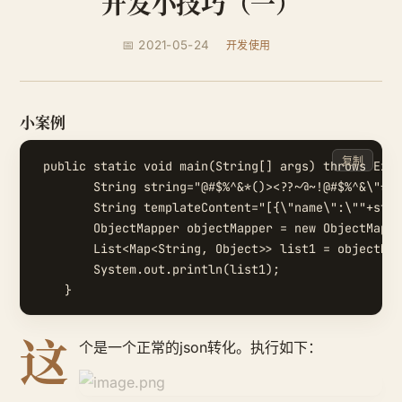
开发小技巧（一）
📅 2021-05-24
开发使用
小案例
复制
 public static void main(String[] args) throws Exce
        String string="@#$%^&*()><??~@~!@#$%^&\"*()
        String templateContent="[{\"name\":\""+stri
        ObjectMapper objectMapper = new ObjectMappe
        List<Map<String, Object>> list1 = objectMap
        System.out.println(list1);

这
个是一个正常的json转化。执行如下：