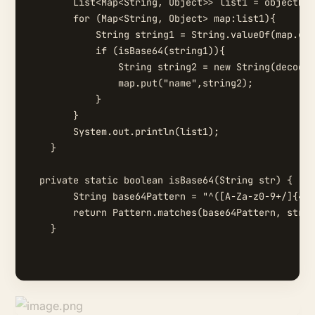
        List<Map<String, Object>> list1 = objectMap
        for (Map<String, Object> map:list1){

            String string1 = String.valueOf(map.get
            if (isBase64(string1)){

                String string2 = new String(decoder
                map.put("name",string2);

            }

        }

        System.out.println(list1);

    }

  private static boolean isBase64(String str) {

        String base64Pattern = "^([A-Za-z0-9+/]{4})
        return Pattern.matches(base64Pattern, str);

    }
