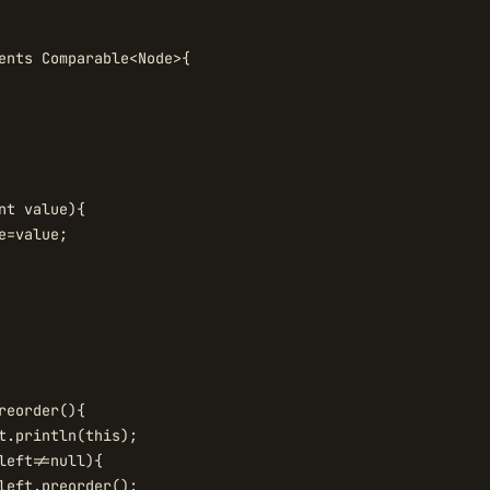
ents Comparable<Node>{

nt value){

e=value;

reorder(){

t.println(this);

left!=null){

left.preorder();
