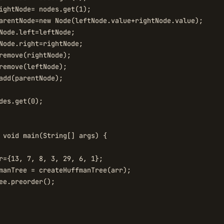
ightNode= nodes.get(1);

arentNode=new Node(leftNode.value+rightNode.value);

Node.left=leftNode;

Node.right=rightNode;

remove(rightNode);

remove(leftNode);

add(parentNode);

des.get(0);

 void main(String[] args) {

r={13, 7, 8, 3, 29, 6, 1};

manTree = createHuffmanTree(arr);

ee.preorder();
