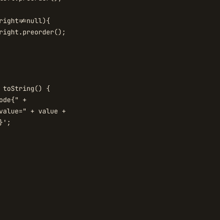
right!=null){

right.preorder();

 toString() {

ode{" +

value=" + value +

';
