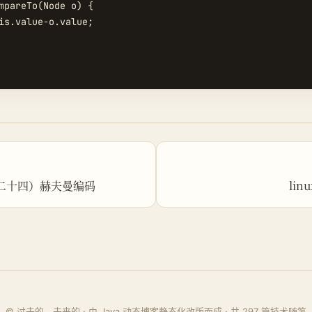
mpareTo(Node o) {

is.value-o.value;

二十四）赫夫曼编码
li
© 过去的，未来的 · 由 Java 动态博客静态化改版而成 · 共
297
篇技术随笔