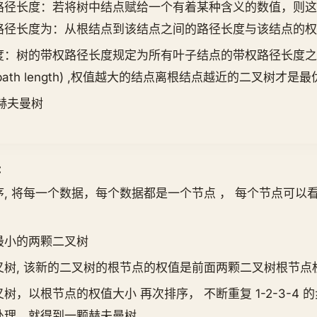
路径长度：若将树中结点赋给一个有着某种含义的数值，则这
路径长度为：从根结点到该结点之间的路径长度与该结点的权
度：树的带权路径长度规定为所有叶子结点的带权路径长度之
ed path length) ,权值越大的结点离根结点越近的二叉树才
赫夫曼树
：
, 将每一个数据，每个数据都是一个节点 ， 每个节点可以
最小的两颗二叉树
叉树, 该新的二叉树的根节点的权值是前面两颗二叉树根节点
树，以根节点的权值大小 再次排序， 不断重复 1-2-3-4
处理，就得到一颗赫夫曼树