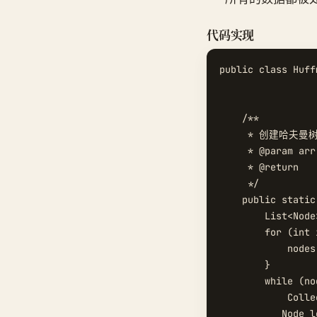
代码实现
public class Huff
    /**

     * 创建哈夫曼树
     * @param arr

     * @return

     */

    public static
        List<Node
        for (int 
            nodes
        }

        while (no
            Colle
           Node l