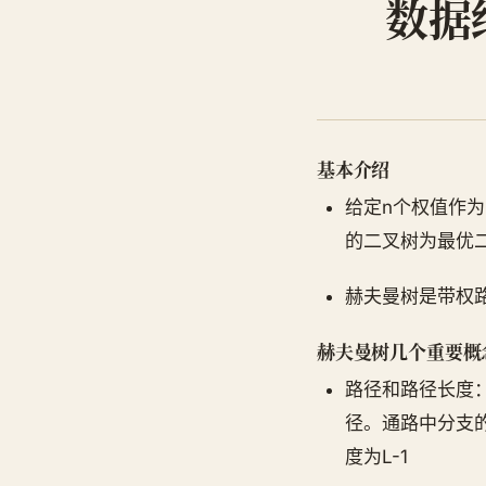
数据
基本介绍
给定n个权值作为
的二叉树为最优二叉
赫夫曼树是带权
赫夫曼树几个重要概
路径和路径长度
径。通路中分支
度为L-1