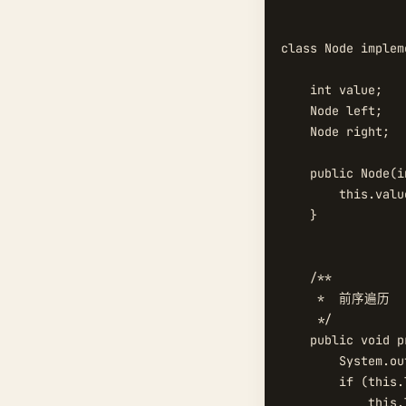
class Node implem
    int value;

    Node left;

    Node right;

    public Node(i
        this.valu
    }

    /**

     *  前序遍历

     */

    public void p
        System.ou
        if (this.
            this.