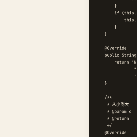
        }

        if (this.
            this.
        }

    }

    @Override

    public String
        return "N
                "
                '}
    }

    /**

     * 从小到大

     * @param o

     * @return

     */

    @Override
