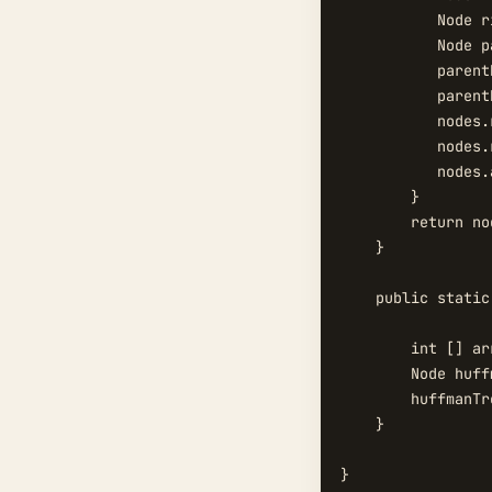
           Node r
           Node p
           parent
           parent
           nodes.
           nodes.
           nodes.
        }

        return no
    }

    public static
        int [] ar
        Node huff
        huffmanTr
    }

}
