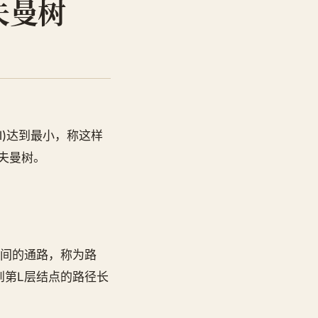
夫曼树
l)达到最小，称这样
霍夫曼树。
间的通路，称为路
到第L层结点的路径长