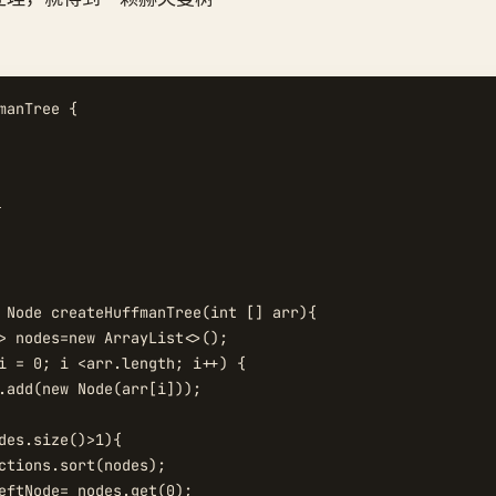
manTree {



 Node createHuffmanTree(int [] arr){

> nodes=new ArrayList<>();

i = 0; i <arr.length; i++) {

.add(new Node(arr[i]));

des.size()>1){

ctions.sort(nodes);

eftNode= nodes.get(0);
