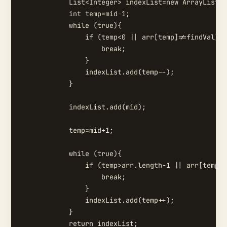
            List<Integer> indexList=new ArrayList<>
            int temp=mid-1;

            while (true){

                if (temp<0 || arr[temp]!=findVal){

                    break;

                }

                indexList.add(temp--);

            }

            indexList.add(mid);

            temp=mid+1;

            while (true){

                if (temp>arr.length-1 || arr[temp]!
                    break;

                }

                indexList.add(temp++);

            }

            return indexList;
