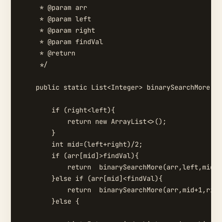
     * @param arr

     * @param left

     * @param right

     * @param findVal

     * @return

     */

    public static List<Integer> binarySearchMore(in
        if (right<left){

            return new ArrayList<>();

        }

        int mid=(left+right)/2;

        if (arr[mid]>findVal){

            return  binarySearchMore(arr,left,mid-1
        }else if (arr[mid]<findVal){

            return  binarySearchMore(arr,mid+1,righ
        }else {
