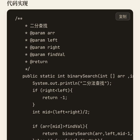
代码实现
复制
 /**

     * 二分查找

     * @param arr

     * @param left

     * @param right

     * @param findVal

     * @return

     */

    public static int binarySearch(int [] arr ,int 
        System.out.println("二分法查找");

        if (right<left){

            return -1;

        }

        int mid=(left+right)/2;

        if (arr[mid]>findVal){

            return  binarySearch(arr,left,mid-1,fin