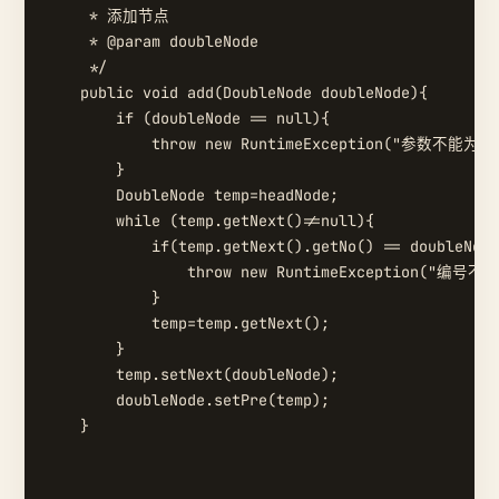
     * 添加节点

     * @param doubleNode

     */

    public void add(DoubleNode doubleNode){

        if (doubleNode == null){

            throw new RuntimeException("参数不能为空"
        }

        DoubleNode temp=headNode;

        while (temp.getNext()!=null){

            if(temp.getNext().getNo() == doubleNode
                throw new RuntimeException("编号不
            }

            temp=temp.getNext();

        }

        temp.setNext(doubleNode);

        doubleNode.setPre(temp);

    }
