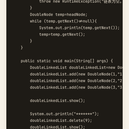
            throw new RuntimeException("链表为空。。。
        }

        DoubleNode temp=headNode;

        while (temp.getNext()!=null){

            System.out.println(temp.getNext());

            temp=temp.getNext();

        }

    }

    public static void main(String[] args) {

        DoubleLinkedList doubleLinkedList=new Doubl
        doubleLinkedList.add(new DoubleNode(1,"1"))
        doubleLinkedList.add(new DoubleNode(2,"2"))
        doubleLinkedList.add(new DoubleNode(3,"3"))
        doubleLinkedList.show();

        System.out.println("*******");

        doubleLinkedList.delete(9);

        doubleLinkedList.show();
