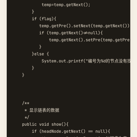
            temp=temp.getNext();

        }

        if (flag){

           temp.getPre().setNext(temp.getNext());

           if (temp.getNext()!=null){

               temp.getNext().setPre(temp.getPre())
           }

        }else {

            System.out.printf("编号为%d的节点没有找到\n
        }

    }

    /**

     * 显示链表的数据

     */

    public void show(){

        if (headNode.getNext() == null){
