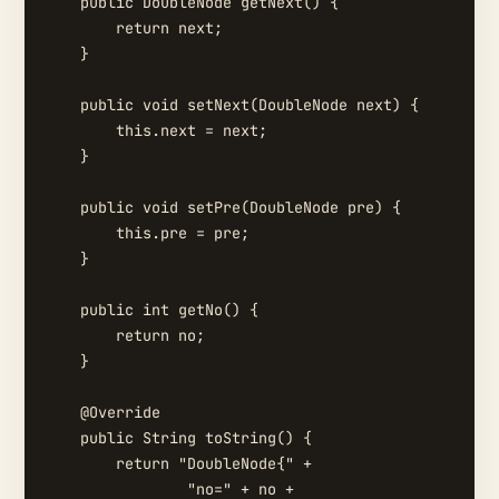
    public DoubleNode getNext() {

        return next;

    }

    public void setNext(DoubleNode next) {

        this.next = next;

    }

    public void setPre(DoubleNode pre) {

        this.pre = pre;

    }

    public int getNo() {

        return no;

    }

    @Override

    public String toString() {

        return "DoubleNode{" +

                "no=" + no +
