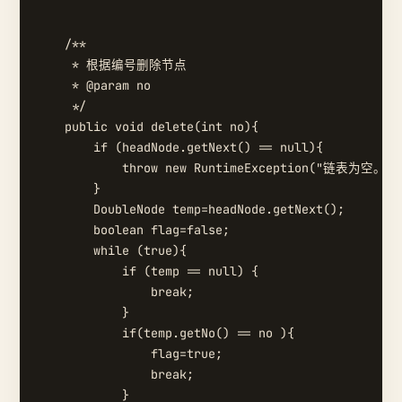
    /**

     * 根据编号删除节点

     * @param no

     */

    public void delete(int no){

        if (headNode.getNext() == null){

            throw new RuntimeException("链表为空。。。
        }

        DoubleNode temp=headNode.getNext();

        boolean flag=false;

        while (true){

            if (temp == null) {

                break;

            }

            if(temp.getNo() == no ){

                flag=true;

                break;

            }
