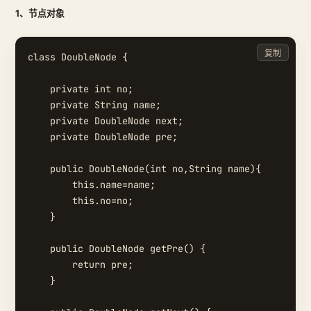
1、节点对象
复制
class DoubleNode {

    private int no;

    private String name;

    private DoubleNode next;

    private DoubleNode pre;

    public DoubleNode(int no,String name){

        this.name=name;

        this.no=no;

    }

    public DoubleNode getPre() {

        return pre;

    }
