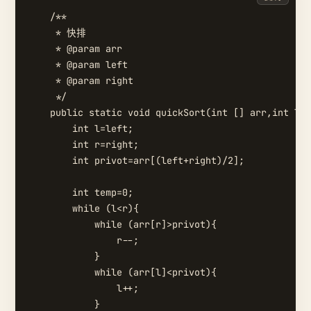
    /**

     * 快排

     * @param arr

     * @param left

     * @param right

     */

    public static void quickSort(int [] arr,int lef
        int l=left;

        int r=right;

        int privot=arr[(left+right)/2];

        int temp=0;

        while (l<r){

            while (arr[r]>privot){

                r--;

            }

            while (arr[l]<privot){

                l++;

            }
