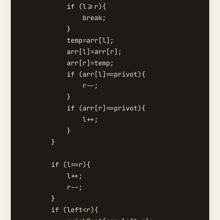
            if (l>=r){

                break;

            }

            temp=arr[l];

            arr[l]=arr[r];

            arr[r]=temp;

            if (arr[l]==privot){

                r--;

            }

            if (arr[r]==privot){

                l++;

            }

        }

        if (l==r){

            l++;

            r--;

        }

        if (left<r){
