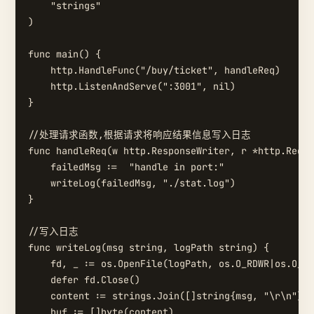
    "strings"

)

func main() {

    http.HandleFunc("/buy/ticket", handleReq)

    http.ListenAndServe(":3001", nil)

}

//处理请求函数,根据请求将响应结果信息写入日志

func handleReq(w http.ResponseWriter, r *http.Reque
    failedMsg :=  "handle in port:"

    writeLog(failedMsg, "./stat.log")

}

//写入日志

func writeLog(msg string, logPath string) {

    fd, _ := os.OpenFile(logPath, os.O_RDWR|os.O_CR
    defer fd.Close()

    content := strings.Join([]string{msg, "\r\n"}, 
    buf := []byte(content)
