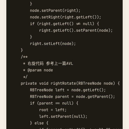
        }

        node.setParent(right);

        node.setRight(right.getLeft());

        if (right.getLeft() != null) {

            right.getLeft().setParent(node);

        }

        right.setLeft(node);

    }

    /**

     * 右旋代码 参考上一篇AVL

     * @param node

     */

    private void rightRotate(RBTreeNode node) {

        RBTreeNode left = node.getLeft();

        RBTreeNode parent = node.getParent();

        if (parent == null) {

            root = left;

            left.setParent(null);

        } else {
