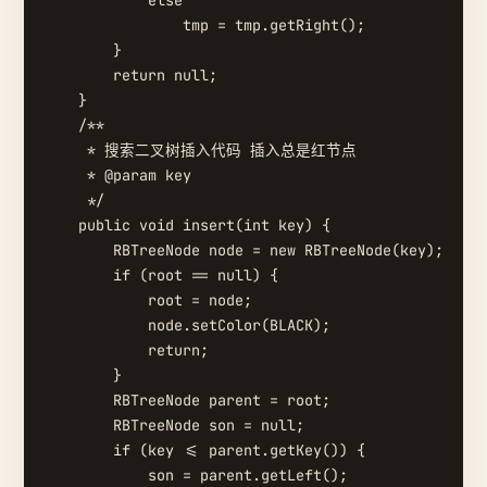
            else

                tmp = tmp.getRight();

        }

        return null;

    }

    /**

     * 搜索二叉树插入代码 插入总是红节点

     * @param key

     */

    public void insert(int key) {

        RBTreeNode node = new RBTreeNode(key);

        if (root == null) {

            root = node;

            node.setColor(BLACK);

            return;

        }

        RBTreeNode parent = root;

        RBTreeNode son = null;

        if (key <= parent.getKey()) {

            son = parent.getLeft();
