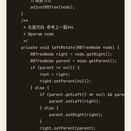
        //调整节点

        adjustRBTree(node);

    }

    /**

     * 左旋代码 参考上一篇AVL

     * @param node

     */

    private void leftRotate(RBTreeNode node) {

        RBTreeNode right = node.getRight();

        RBTreeNode parent = node.getParent();

        if (parent == null) {

            root = right;

            right.setParent(null);

        } else {

            if (parent.getLeft() != null && parent.
                parent.setLeft(right);

            } else {

                parent.setRight(right);

            }

            right.setParent(parent);
