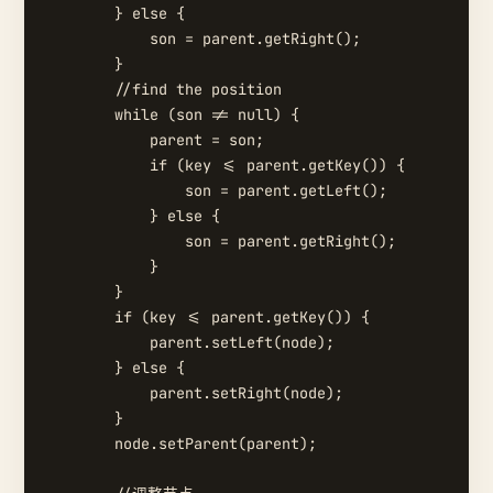
        } else {

            son = parent.getRight();

        }

        //find the position

        while (son != null) {

            parent = son;

            if (key <= parent.getKey()) {

                son = parent.getLeft();

            } else {

                son = parent.getRight();

            }

        }

        if (key <= parent.getKey()) {

            parent.setLeft(node);

        } else {

            parent.setRight(node);

        }

        node.setParent(parent);
