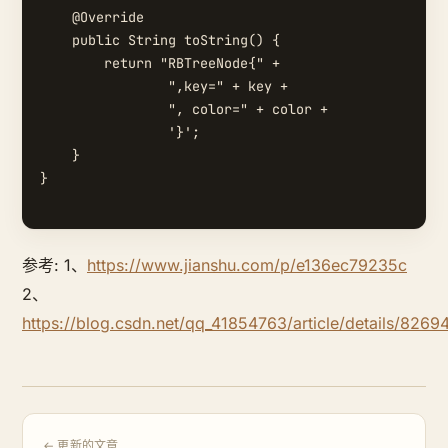
    @Override

    public String toString() {

        return "RBTreeNode{" +

                ",key=" + key +

                ", color=" + color +

                '}';

    }

}

参考: 1、
https://www.jianshu.com/p/e136ec79235c
2、
https://blog.csdn.net/qq_41854763/article/details/8269
← 更新的文章