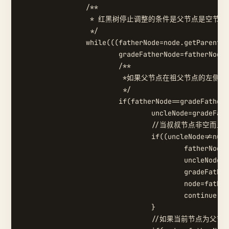
		/**

		 * 红黑树停止调整的条件是父节点是空节点或者父节点的颜色不是红色

		 */

		while(((fatherNode=node.getParent())!=null)&&(fatherNode.getColor()==RED)){

			gradeFatherNode=fatherNode.getParent();

			/**

			 *如果父节点在祖父节点的左侧

			 */

			if(fatherNode==gradeFatherNode.getLeft()){

				uncleNode=gradeFatherNode.getRight();

				//当叔叔节点非空而且是红色 调整父节点 叔叔节点为黑色 祖父节点为红色 并且将祖父节点继续循环

				if((uncleNode!=null)&&uncleNode.getColor()==RED){

					fatherNode.setColor(BLACK);

					uncleNode.setColor(BLACK);

					gradeFatherNode.setColor(RED);

					node=fatherNode;

					continue;

				}

				//如果当前节点为父节点的右节点  则当前二叉树成为了LR型二叉树 将父节点左旋变成LL
