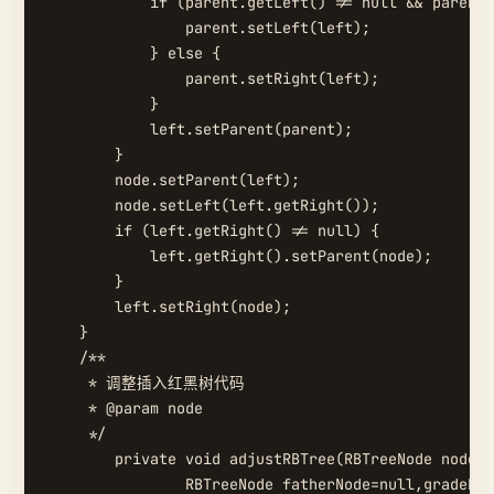
            if (parent.getLeft() != null && parent.
                parent.setLeft(left);

            } else {

                parent.setRight(left);

            }

            left.setParent(parent);

        }

        node.setParent(left);

        node.setLeft(left.getRight());

        if (left.getRight() != null) {

            left.getRight().setParent(node);

        }

        left.setRight(node);

    }

    /**

     * 调整插入红黑树代码

     * @param node

     */

	private void adjustRBTree(RBTreeNode node) {

		RBTreeNode fatherNode=null,gradeFatherNode=null,uncleNode=null;
