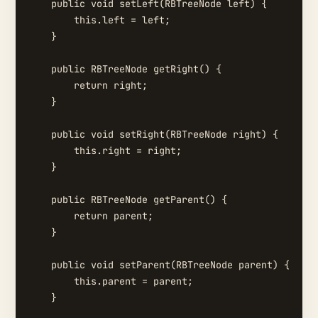
    public void setLeft(RBTreeNode left) {

        this.left = left;

    }

    public RBTreeNode getRight() {

        return right;

    }

    public void setRight(RBTreeNode right) {

        this.right = right;

    }

    public RBTreeNode getParent() {

        return parent;

    }

    public void setParent(RBTreeNode parent) {

        this.parent = parent;

    }
