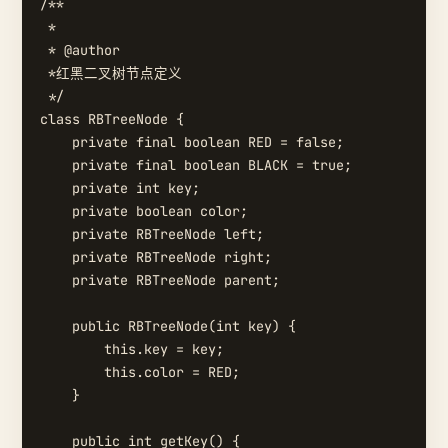
/**

 * 

 * @author

 *红黑二叉树节点定义

 */

class RBTreeNode {

    private final boolean RED = false;

    private final boolean BLACK = true;

    private int key;

    private boolean color;

    private RBTreeNode left;

    private RBTreeNode right;

    private RBTreeNode parent;

    public RBTreeNode(int key) {

        this.key = key;

        this.color = RED;

    }

    public int getKey() {
