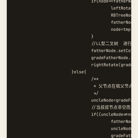
				if(node==fatherNode.getRight()){

					leftRotate(fatherNode);

					RBTreeNode tmp=fatherNode;

					fatherNode=node;

					node=tmp;

				}

				//LL型二叉树  进行右旋 并且将父节点设为黑色 祖父节点设为红色

				fatherNode.setColor(BLACK);

				gradeFatherNode.setColor(RED);

				rightRotate(gradeFatherNode);

			}else{

				/**

				 * 父节点在祖父节点右侧

				 */

				uncleNode=gradeFatherNode.getLeft();

				//当叔叔节点非空而且是红色 调整父节点 叔叔节点为黑色 祖父节点为红色 并且将祖父节点继续循环

				if((uncleNode!=null)&&uncleNode.getColor()==RED){

					fatherNode.setColor(BLACK);

					uncleNode.setColor(BLACK);

					gradeFatherNode.setColor(RED);
