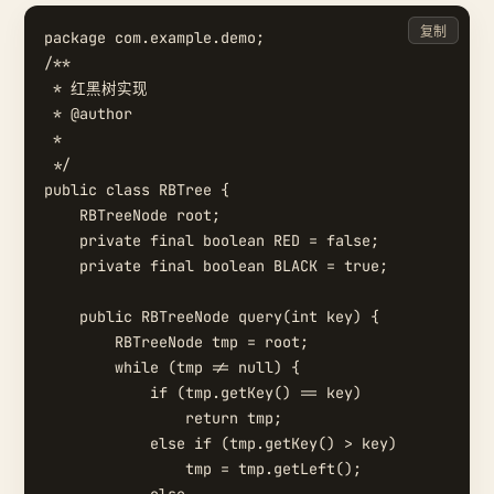
复制
package com.example.demo;

/**

 * 红黑树实现

 * @author 

 *

 */

public class RBTree {

    RBTreeNode root;

    private final boolean RED = false;

    private final boolean BLACK = true;

    public RBTreeNode query(int key) {

        RBTreeNode tmp = root;

        while (tmp != null) {

            if (tmp.getKey() == key)

                return tmp;

            else if (tmp.getKey() > key)

                tmp = tmp.getLeft();
