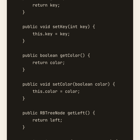
        return key;

    }

    public void setKey(int key) {

        this.key = key;

    }

    public boolean getColor() {

        return color;

    }

    public void setColor(boolean color) {

        this.color = color;

    }

    public RBTreeNode getLeft() {

        return left;

    }
