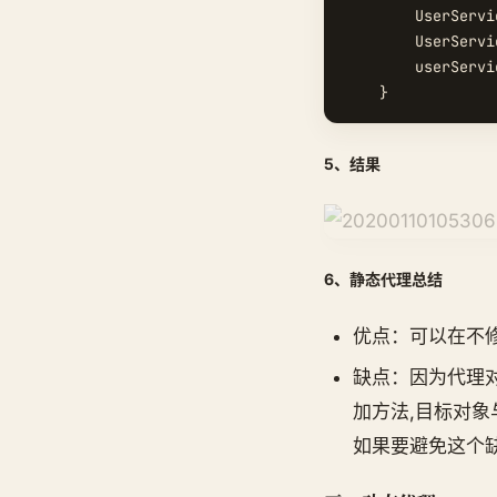
        UserServi
        UserServi
        userServi
5、结果
6、静态代理总结
优点：可以在不
缺点：因为代理对
加方法,目标对
如果要避免这个