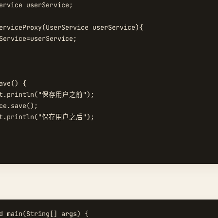
ervice userService;

erviceProxy(UserService userService){

Service=userService;

ave() {

out.println("保存用户之前");

ce.save();

out.println("保存用户之后");

d main(String[] args) {
