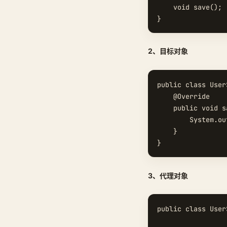
    void save();

2、目标对象
public class User
    @Override

    public void s
        System.o
    }

3、代理对象
public class User