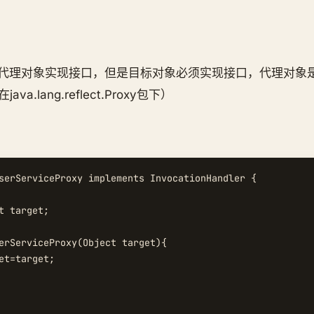
要代理对象实现接口，但是目标对象必须实现接口，代理对象是通
a.lang.reflect.Proxy包下）
serServiceProxy implements InvocationHandler {

t target;

erServiceProxy(Object target){

et=target;
