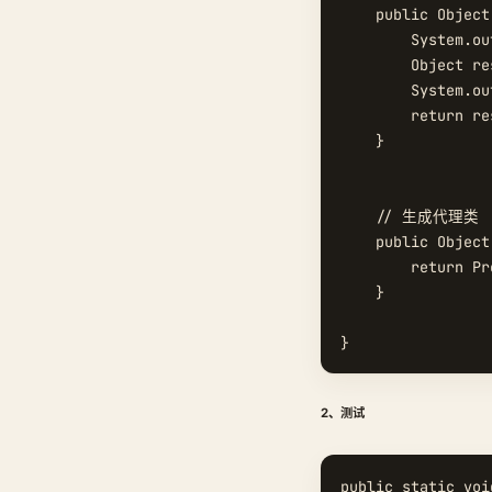
    public Object
        System.ou
        Object re
        System.ou
        return res
    }

    // 生成代理类

    public Object
        return Pr
    }

2、测试
public static voi