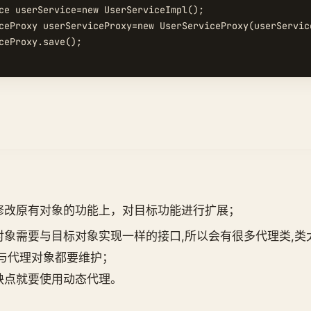
ce userService=new UserServiceImpl();

ceProxy userServiceProxy=new UserServiceProxy(userService
ceProxy.save();

修改原有对象的功能上，对目标功能进行扩展；
象需要与目标对象实现一样的接口,所以会有很多代理类,类太
象与代理对象都要维护；
缺点就要使用动态代理。