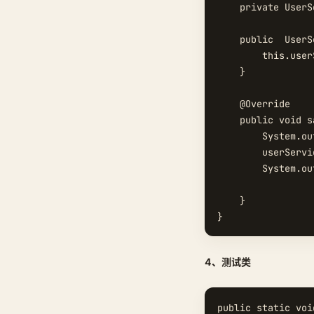
    private UserS
    public  UserS
        this.user
    }

    @Override

    public void s
        System.
        userServi
        System.
    }

4、测试类
public static voi