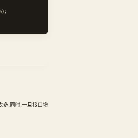
);

多.同时,一旦接口增