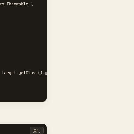
s Throwable {

 target.getClass().getInterfaces(), this);

复制