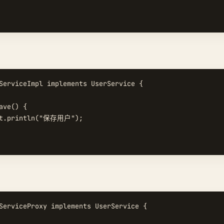
ServiceImpl implements UserService {

ave() {

ut.println("保存用户");

ServiceProxy implements UserService {
