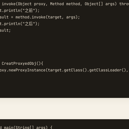
 invoke(Object proxy, Method method, Object[] args) throw
t.println("之前");

sult = method.invoke(target, args);

t.println("之后");

ult;

 CreatProxyedObj(){

oxy.newProxyInstance(target.getClass().getClassLoader(),
d main(String[] args) {
