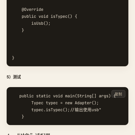
    @Override

    public void isTypec() {

        isUsb();

    }

5）测试
复制
   public static void main(String[] args) {

        Typec typec = new Adapter();

        typec.isTypec();//输出使用usb"
