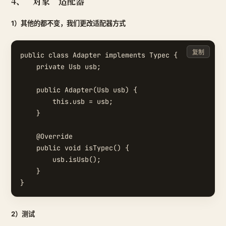
4、“对象”适配器
1）其他的都不变，我们更改适配器方式
复制
public class Adapter implements Typec {

    private Usb usb;

    public Adapter(Usb usb) {

        this.usb = usb;

    }

    @Override

    public void isTypec() {

        usb.isUsb();

    }

2）测试