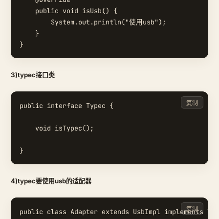
    public void isUsb() {

        System.out.println("使用usb");

    }

3)typec接口类
复制
public interface Typec {

    void isTypec();

4)typec要使用usb的适配器
复制
public class Adapter extends UsbImpl implements Typ