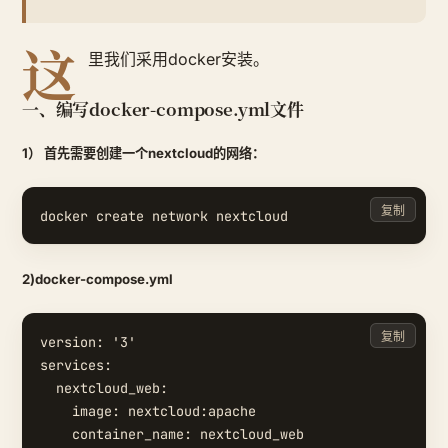
这
里我们采用docker安装。
一、编写docker-compose.yml文件
1） 首先需要创建一个nextcloud的网络：
复制
2)docker-compose.yml
复制
version: '3'

services:

  nextcloud_web:

    image: nextcloud:apache

    container_name: nextcloud_web
