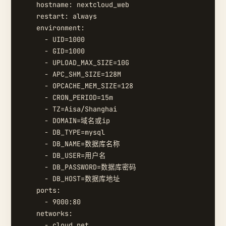
    hostname: nextcloud_web

    restart: always

    environment:

      - UID=1000

      - GID=1000

      - UPLOAD_MAX_SIZE=10G

      - APC_SHM_SIZE=128M

      - OPCACHE_MEM_SIZE=128

      - CRON_PERIOD=15m

      - TZ=Aisa/Shanghai

      - DOMAIN=域名或ip

      - DB_TYPE=mysql

      - DB_NAME=数据库名称

      - DB_USER=用户名

      - DB_PASSWORD=数据库密码

      - DB_HOST=数据库地址

    ports:

      - 9000:80

    networks:

      - cloud_net
