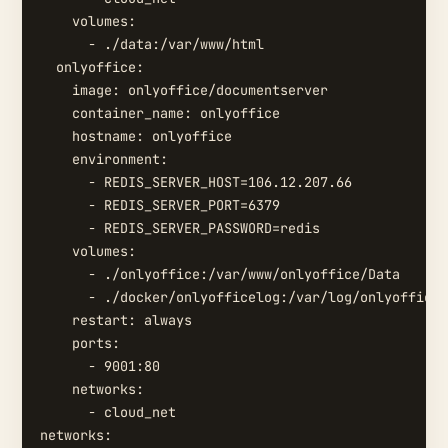
    volumes:

      - ./data:/var/www/html

  onlyoffice:

    image: onlyoffice/documentserver

    container_name: onlyoffice

    hostname: onlyoffice

    environment:

      - REDIS_SERVER_HOST=106.12.207.66

      - REDIS_SERVER_PORT=6379

      - REDIS_SERVER_PASSWORD=redis

    volumes:

      - ./onlyoffice:/var/www/onlyoffice/Data

      - ./docker/onlyofficelog:/var/log/onlyoffice

    restart: always

    ports:

      - 9001:80

    networks:

      - cloud_net

networks:
