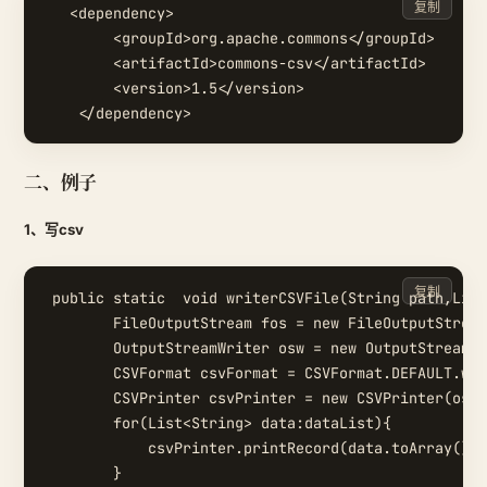
复制
   <dependency>

        <groupId>org.apache.commons</groupId>

        <artifactId>commons-csv</artifactId>

        <version>1.5</version>

二、例子
1、写csv
复制
 public static  void writerCSVFile(String path,List
        FileOutputStream fos = new FileOutputStream
        OutputStreamWriter osw = new OutputStreamWr
        CSVFormat csvFormat = CSVFormat.DEFAULT.wit
        CSVPrinter csvPrinter = new CSVPrinter(osw,
        for(List<String> data:dataList){

            csvPrinter.printRecord(data.toArray());

        }
