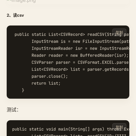
2、读csv
复制
 public static List<CSVRecord> readCSV(String path)
        InputStream is = new FileInputStream(path);

        InputStreamReader isr = new InputStreamRead
        Reader reader = new BufferedReader(isr);

        CSVParser parser = CSVFormat.EXCEL.parse(re
        List<CSVRecord> list = parser.getRecords();

        parser.close();

        return list;

测试：
复制
public static void main(String[] args) throws Excep
        List<CSVRecord> list=  readCSV("D:/3333.csv