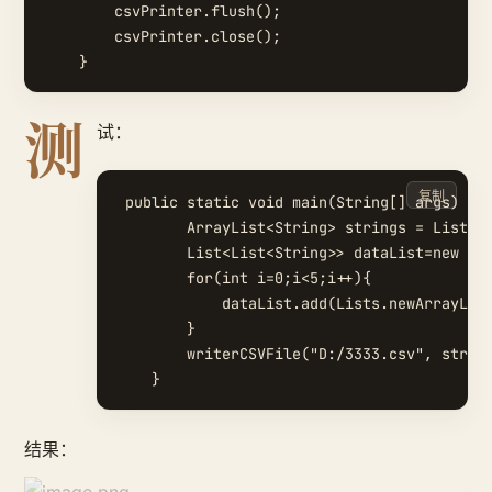
        csvPrinter.flush();

        csvPrinter.close();

测
试：
复制
 public static void main(String[] args) thr
        ArrayList<String> strings = List
        List<List<String>> dataList=new Arr
        for(int i=0;i<5;i++){

            dataList.add(Lists.newArrayLi
        }

        writerCSVFile("D:/3333.csv", string
结果：