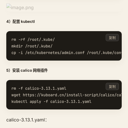
4）配置 kubectl
复制
rm -rf /root/.kube/

mkdir /root/.kube/

5）安装 calico 网络插件
复制
rm -f calico-3.13.1.yaml

wget https://kuboard.cn/install-script/calico/calic
calico-3.13.1.yaml：