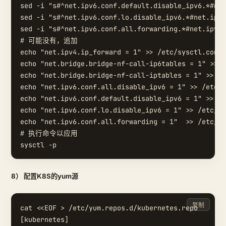
sed -i "s#^net.ipv6.conf.default.disable_ipv6.*#net
sed -i "s#^net.ipv6.conf.lo.disable_ipv6.*#net.ipv6
sed -i "s#^net.ipv6.conf.all.forwarding.*#net.ipv6.
# 可能没有，追加

echo "net.ipv4.ip_forward = 1" >> /etc/sysctl.conf

echo "net.bridge.bridge-nf-call-ip6tables = 1" >> /
echo "net.bridge.bridge-nf-call-iptables = 1" >> /e
echo "net.ipv6.conf.all.disable_ipv6 = 1" >> /etc/s
echo "net.ipv6.conf.default.disable_ipv6 = 1" >> /e
echo "net.ipv6.conf.lo.disable_ipv6 = 1" >> /etc/sy
echo "net.ipv6.conf.all.forwarding = 1"  >> /etc/sy
# 执行命令以应用

8） 配置K8S的yum源
复制
cat <<EOF > /etc/yum.repos.d/kubernetes.repo

[kubernetes]
