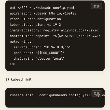
复制
cat <<EOF > ./kubeadm-config.yaml

apiVersion: kubeadm.k8s.io/v1beta2

kind: ClusterConfiguration

kubernetesVersion: v1.19.2

imageRepository: registry.aliyuncs.com/k8sxio

controlPlaneEndpoint: "${APISERVER_NAME}:6443"

networking:

  serviceSubnet: "10.96.0.0/16"

  podSubnet: "${POD_SUBNET}"

  dnsDomain: "cluster.local"

3）kubeadm init
复制
kubeadm init --config=kubeadm-config.yaml --upload-