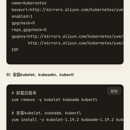
name=Kubernetes

baseurl=http://mirrors.aliyun.com/kubernetes/yum/re
enabled=1

gpgcheck=0

repo_gpgcheck=0

gpgkey=http://mirrors.aliyun.com/kubernetes/yum/doc
       http://mirrors.aliyun.com/kubernetes/yum/doc
EOF

9）安装kubelet、kubeadm、kubectl
复制
# 卸载旧版本

yum remove -y kubelet kubeadm kubectl

# 安装kubelet、kubeadm、kubectl

yum install -y kubelet-1.19.2 kubeadm-1.19.2 kubect