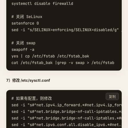
systemctl disable firewalld

# 关闭 SeLinux

setenforce 0

sed -i "s/SELINUX=enforcing/SELINUX=disabled/g" /et
# 关闭 swap

swapoff -a

yes | cp /etc/fstab /etc/fstab_bak

7）修改 /etc/sysctl.conf
复制
# 如果有配置，则修改

sed -i "s#^net.ipv4.ip_forward.*#net.ipv4.ip_forwar
sed -i "s#^net.bridge.bridge-nf-call-ip6tables.*#ne
sed -i "s#^net.bridge.bridge-nf-call-iptables.*#net
sed -i "s#^net.ipv6.conf.all.disable_ipv6.*#net.ipv