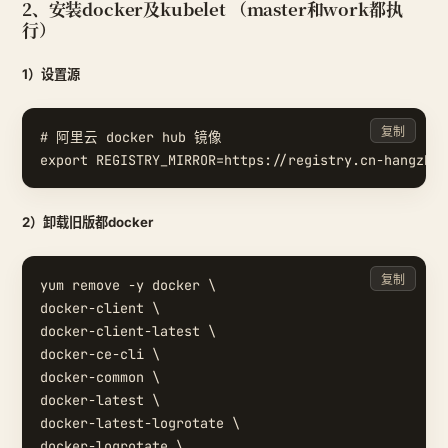
2、安装docker及kubelet （master和work都执
行）
1）设置源
复制
# 阿里云 docker hub 镜像

2）卸载旧版都docker
复制
yum remove -y docker \

docker-client \

docker-client-latest \

docker-ce-cli \

docker-common \

docker-latest \

docker-latest-logrotate \

docker-logrotate \
