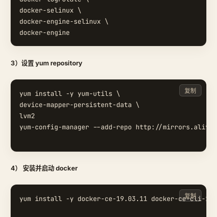
docker-selinux \

docker-engine-selinux \

3）设置 yum repository
复制
yum install -y yum-utils \

device-mapper-persistent-data \

lvm2

yum-config-manager --add-repo http://mirrors.aliyun
4） 安装并启动 docker
复制
yum install -y docker-ce-19.03.11 docker-ce-cli-19.