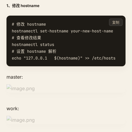
1、修改 hostname
复制
# 修改 hostname

hostnamectl set-hostname your-new-host-name

# 查看修改结果

hostnamectl status

# 设置 hostname 解析

master:
work: