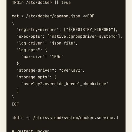
mkdir /etc/docker || true

cat > /etc/docker/daemon.json <<EOF

{

  "registry-mirrors": ["${REGISTRY_MIRROR}"],

  "exec-opts": ["native.cgroupdriver=systemd"],

  "log-driver": "json-file",

  "log-opts": {

    "max-size": "100m"

  },

  "storage-driver": "overlay2",

  "storage-opts": [

    "overlay2.override_kernel_check=true"

  ]

}

EOF

mkdir -p /etc/systemd/system/docker.service.d

# Restart Docker
