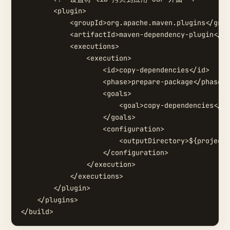
        <plugin>

            <groupId>org.apache.maven.plugins</grou
            <artifactId>maven-dependency-plugin</ar
            <executions>

                <execution>

                    <id>copy-dependencies</id>

                    <phase>prepare-package</phase>

                    <goals>

                        <goal>copy-dependencies</go
                    </goals>

                    <configuration>

                        <outputDirectory>${project.
                    </configuration>

                </execution>

            </executions>

        </plugin>

    </plugins>
