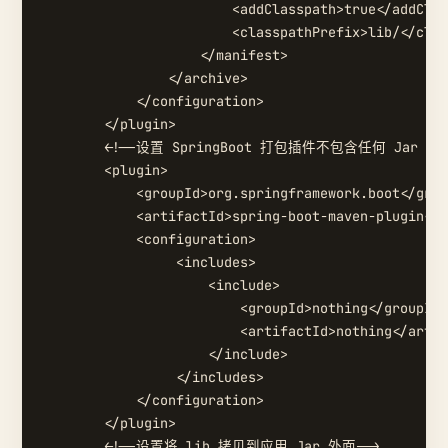
                        <addClasspath>true</addClas
                        <classpathPrefix>lib/</clas
                    </manifest>

                </archive>

            </configuration>

        </plugin>

        <!--设置 SpringBoot 打包插件不包含任何 Jar 依赖
        <plugin>

            <groupId>org.springframework.boot</grou
            <artifactId>spring-boot-maven-plugin</a
            <configuration>

                 <includes>

                     <include>

                         <groupId>nothing</groupId>

                         <artifactId>nothing</artif
                     </include>

                 </includes>

            </configuration>

        </plugin>

        <!--设置将 lib 拷贝到应用 Jar 外面-->
