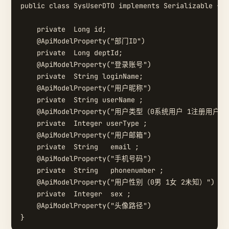
public class SysUserDTO implements Serializable {

    private  Long id;

    @ApiModelProperty("部门ID")

    private  Long deptId;

    @ApiModelProperty("登录账号")

    private  String loginName;

    @ApiModelProperty("用户昵称")

    private  String userName ;

    @ApiModelProperty("用户类型（0系统用户 1注册用户）"
    private  Integer userType ;

    @ApiModelProperty("用户邮箱")

    private  String   email ;

    @ApiModelProperty("手机号码")

    private  String   phonenumber ;

    @ApiModelProperty("用户性别（0男 1女 2未知）")

    private  Integer  sex ;

    @ApiModelProperty("头像路径")
