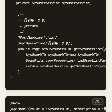
   private SysUserService sysUserService;

    /**

     * 得到用户列表

     * @return

     */

    @PostMapping("/list")

    @ApiOperation("得到用户列表")

    public PageInfo<SysUserDTO> getSysUserList(@Req
        SysUserDTO sysUserDTO=new SysUserDTO();

        BeanUtils.copyProperties(findUserListParam,
        return sysUserService.getSysUserList(sysUse
    }

}

复制
@Data

@ApiModel(value = "SysUserDTO", description = "用户"