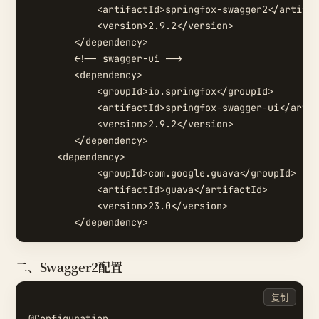
            <artifactId>springfox-swagger2</artifac
            <version>2.9.2</version>

        </dependency>

        <!-- swagger-ui -->

        <dependency>

            <groupId>io.springfox</groupId>

            <artifactId>springfox-swagger-ui</artif
            <version>2.9.2</version>

        </dependency>

     <dependency>

            <groupId>com.google.guava</groupId>

            <artifactId>guava</artifactId>

            <version>23.0</version>

二、Swagger2配置
复制
@Configuration
