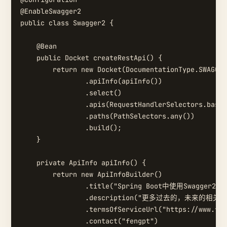
@EnableSwagger2

public class Swagger2 {

    @Bean

    public Docket createRestApi() {

        return new Docket(DocumentationType.SWAGGER
                .apiInfo(apiInfo())

                .select()

                .apis(RequestHandlerSelectors.baseP
                .paths(PathSelectors.any())

                .build();

    }

    private ApiInfo apiInfo() {

        return new ApiInfoBuilder()

                .title("Spring Boot中使用Swagger2构建
                .description("更多过去的，未来的相关文章
                .termsOfServiceUrl("https://www.fen
                .contact("fengpt")
