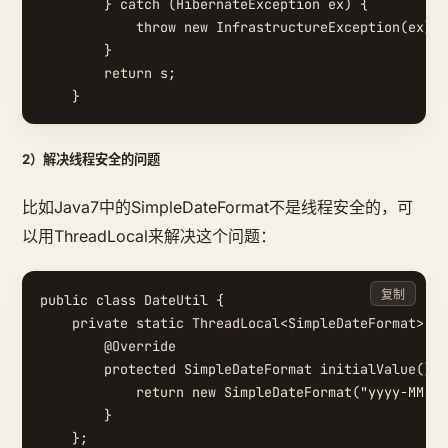
        } catch (HibernateException ex) {

            throw new InfrastructureException(ex);

        }

        return s;

2）解决线程安全的问题
比如Java7中的SimpleDateFormat不是线程安全的，可
以用ThreadLocal来解决这个问题：
复制
public class DateUtil {

    private static ThreadLocal<SimpleDateFormat> fo
        @Override

        protected SimpleDateFormat initialValue() {

            return new SimpleDateFormat("yyyy-MM-dd
        }

    };
