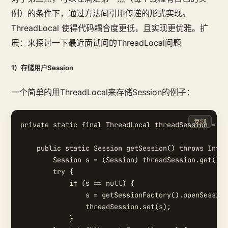
例）的条件下，通过方法间引用传递的形式实现。
ThreadLocal 使得代码耦合度更低，且实现更优雅。扩
展：来探讨一下最近面试问的ThreadLocal问题
1）存储用户Session
一个简单的用ThreadLocal来存储Session的例子：
复制
private static final ThreadLocal threadSession = ne
    public static Session getSession() throws Infra
        Session s = (Session) threadSession.get();

        try {

            if (s == null) {

                s = getSessionFactory().openSession
                threadSession.set(s);

            }
