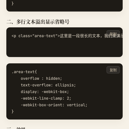
二、多行文本溢出显示省略号
复制
<p class="area-text">这里是一段很长的文本，
复制
.area-text{

    overflow : hidden;

    text-overflow: ellipsis;

    display: -webkit-box;

    -webkit-line-clamp: 2;

    -webkit-box-orient: vertical;
