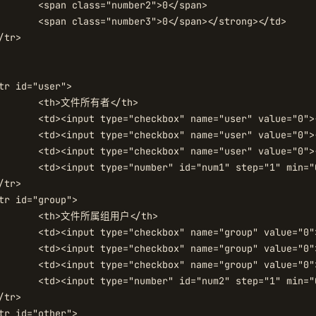
>0</span>

/strong></td>

</th>

 value="0"></td>

 value="0"></td>

 value="0"></td>

lue="0" readonly=""></td>

</th>

 value="0"></td>

 value="0"></td>

 value="0"></td>

lue="0" readonly=""></td>
