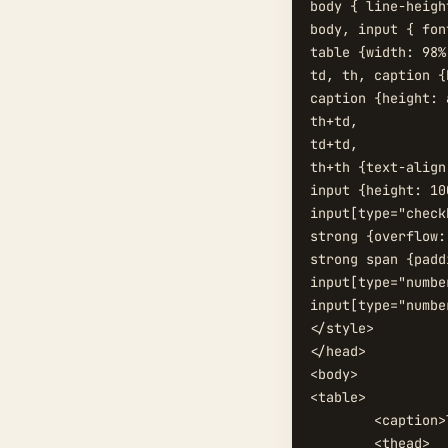
body { line-heigh
body, input { fon
table {width: 98%
td, th, caption {
caption {height: 
th+td,

td+td,

th+th {text-align
input {height: 10
input[type="check
strong {overflow:
strong span {padd
input[type="numbe
input[type="numbe
</style>

</head>

<body>

<table>

	<caption>linux 文件权限字符表示&amp;数字表示</caption>

	<thead>
