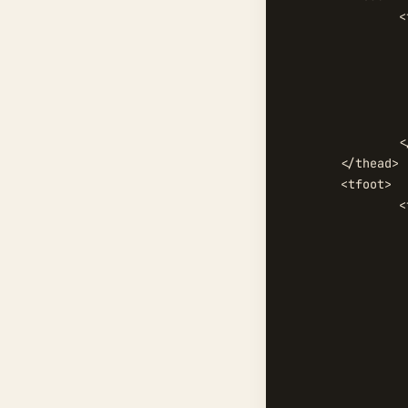
		<tr>

			<th></
			<th width="30"
			<th width="30"
			<th width="30"
			<th width="40">
		</tr>

	</thead>

	<tfoot>

		<tr>

			<td colspan="5">文件权限为： <strong id="char"><span 
			<span class="p2">
			<span class="p3">
			<span class="p4">
			<span class="p5">
			<span class="p6">
			<span class="p7">
			<span class="p8">
			<span class="p9">-</span></strong> 数字表示为： <strong id="number"><spa