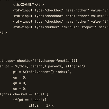
/th>

 value="0"></td>

 value="0"></td>

 value="0"></td>

lue="0" readonly=""></td>

.index(),

 0,

 0,

 0;

er"){

 == 1) {
