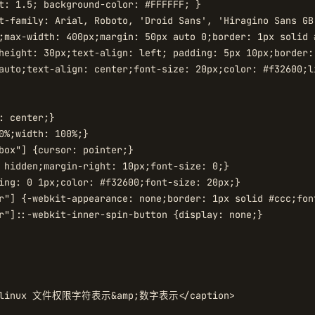
t: 1.5; background-color: #FFFFFF; }

t-family: Arial, Roboto, 'Droid Sans', 'Hiragino Sans GB
;max-width: 400px;margin: 50px auto 0;border: 1px solid 
height: 30px;text-align: left; padding: 5px 10px;border: 
auto;text-align: center;font-size: 20px;color: #f32600;l
: center;}

0%;width: 100%;}

box"] {cursor: pointer;}

 hidden;margin-right: 10px;font-size: 0;}

ing: 0 1px;color: #f32600;font-size: 20px;}

r"] {-webkit-appearance: none;border: 1px solid #ccc;fon
r"]::-webkit-inner-spin-button {display: none;}
