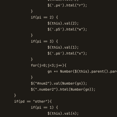
4').html("r");

	}

 == 2) {

is).val(2);

5').html("w");

	}

 == 3) {

is).val(1);

6').html("x");

	}

;j<3;j++){

().parent().children().children()[j].value)

	}

l(Number(gn));

tml(Number(gn));

}

her"){

 == 1) {

is).val(4);
