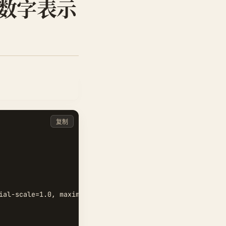
和数字表示
复制
ial-scale=1.0, maximum-scale=1.0, minimum-scale=1.0, mini