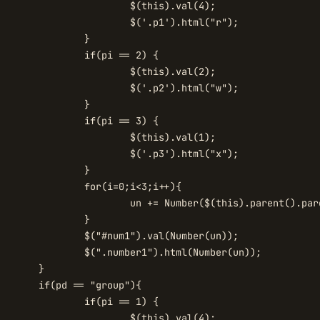
is).val(4);

1').html("r");

	}

 == 2) {

is).val(2);

2').html("w");

	}

 == 3) {

is).val(1);

3').html("x");

	}

;i<3;i++){

().parent().children().children()[i].value)

	}

l(Number(un));

tml(Number(un));

}

oup"){

 == 1) {

is).val(4);
