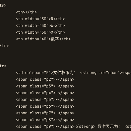
th>

>R</th>

>W</th>

>X</th>

数字</th>

class="p1">-</span>

-</span>

-</span>

-</span>

-</span>

-</span>

-</span>

-</span>

n class="number1">0</span>
