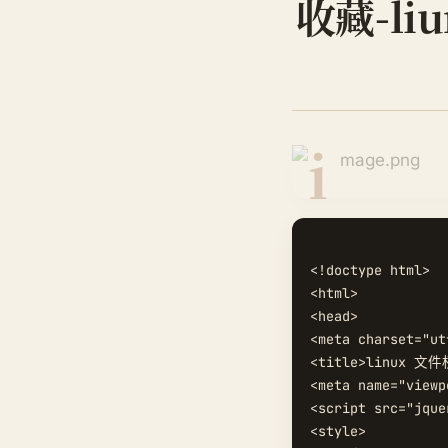
收藏-l
<!doctype html>

<html>

<head>

<meta charset="utf
<title>linux 文
<meta name="viewp
<script src="jque
<style>
