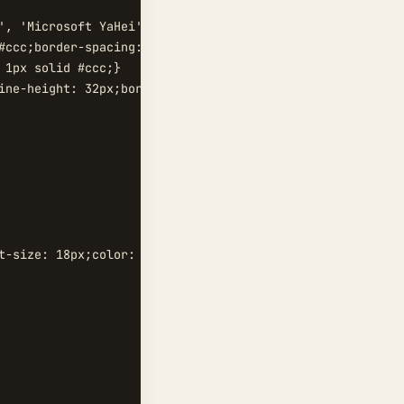
', 'Microsoft YaHei', 'Simsun', STXihei, 'sans-serif'; }

#ccc;border-spacing: 0;border-collapse: collapse;}

1px solid #ccc;}

ine-height: 32px;border-bottom: 0 none;}

t-size: 18px;color: #2196f3;text-align: center;}
