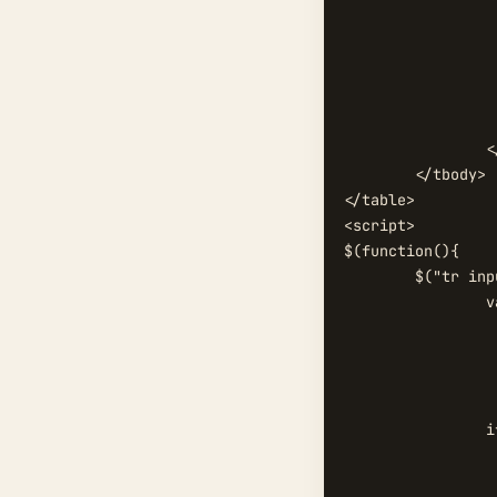
			<th>其他用户<
			<td><input type="checkbox" name="other"
			<td><input type="checkbox" name="other"
			<td><input type="checkbox" name="other"
			<td><input type="number" id="num3" step="1" min="0" max="7" va
		</tr>

	</tbody>

</table>

<script>

$(function(){

	$("tr input[type='checkbox']").change(function(){

		var pd = $(this).parent().parent().attr("id"),

			pi = $(this).parent()
			un =
			gn =
			on =
		if(this.checked == true) {

			if(pd == "us
				if(pi