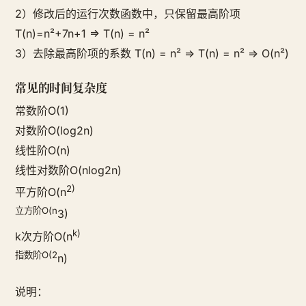
2）修改后的运行次数函数中，只保留最高阶项
T(n)=n²+7n+1 => T(n) = n²
3）去除最高阶项的系数 T(n) = n² => T(n) = n² => O(n²)
常见的时间复杂度
常数阶O(1)
对数阶O(log2n)
线性阶O(n)
线性对数阶O(nlog2n)
2)
平方阶O(n
立方阶O(n
3)
k)
k次方阶O(n
指数阶O(2
n)
说明：