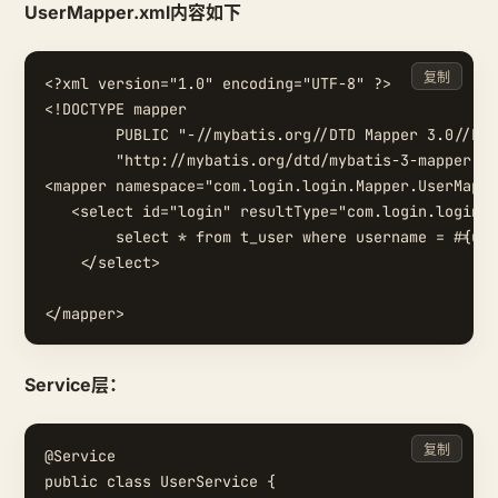
UserMapper.xml内容如下
复制
<?xml version="1.0" encoding="UTF-8" ?>

<!DOCTYPE mapper

        PUBLIC "-//mybatis.org//DTD Mapper 3.0//EN"

        "http://mybatis.org/dtd/mybatis-3-mapper.dt
<mapper namespace="com.login.login.Mapper.UserMappe
   <select id="login" resultType="com.login.login.m
        select * from t_user where username = #{use
    </select>

Service层：
复制
@Service

public class UserService {
