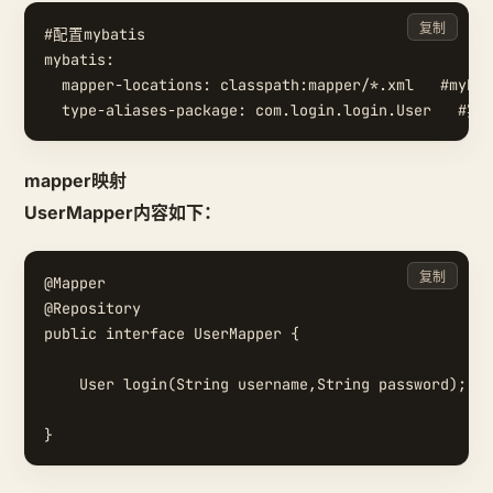
复制
#配置mybatis

mybatis:

  mapper-locations: classpath:mapper/*.xml   #m
mapper映射
UserMapper内容如下：
复制
@Mapper

@Repository

public interface UserMapper {

    User login(String username,String password);
