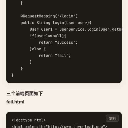
    }

    @RequestMapping("/login")

    public String login(User user){

        User user1 = userService.login(user.getUser
        if(user1!=null){

            return "success";

        }else {

            return "fail";

        }

    }

三个前端页面如下
fail.html
复制
<!doctype html>

<html xmlns:th="http://www.thymeleaf.org">
