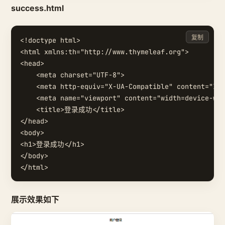
success.html
复制
<!doctype html>

<html xmlns:th="http://www.thymeleaf.org">

<head>

    <meta charset="UTF-8">

    <meta http-equiv="X-UA-Compatible" content="IE=
    <meta name="viewport" content="width=device-wid
    <title>登录成功</title>

</head>

<body>

<h1>登录成功</h1>

</body>

展示效果如下