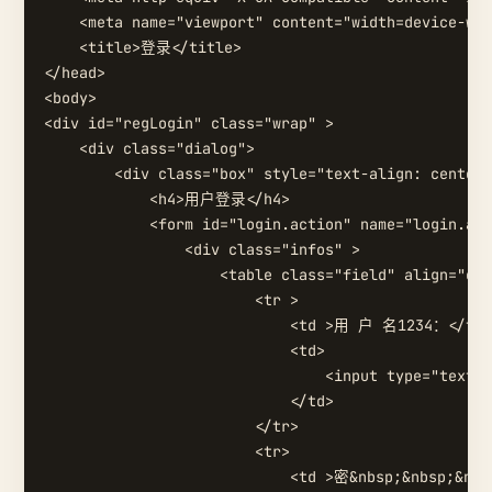
    <meta name="viewport" content="width=device-wid
    <title>登录</title>

</head>

<body>

<div id="regLogin" class="wrap" >

    <div class="dialog">

        <div class="box" style="text-align: center"
            <h4>用户登录</h4>

            <form id="login.action" name="login.act
                <div class="infos" >

                    <table class="field" align="cen
                        <tr >

                            <td >用 户 名1234：</td>

                            <td>

                                <input type="text" 
                            </td>

                        </tr>

                        <tr>

                            <td >密&nbsp;&nbsp;&nbs