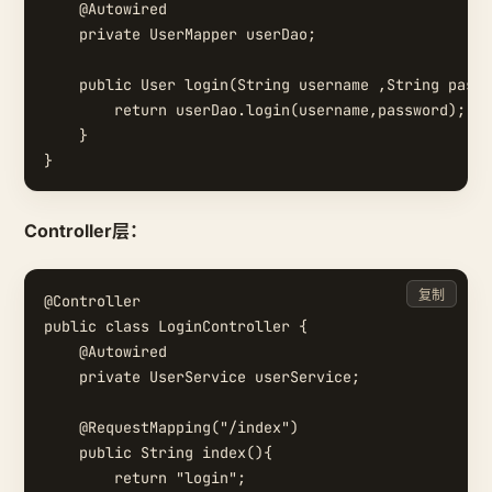
    @Autowired

    private UserMapper userDao;

    public User login(String username ,String passw
        return userDao.login(username,password);

    }

Controller层：
复制
@Controller

public class LoginController {

    @Autowired

    private UserService userService;

    @RequestMapping("/index")

    public String index(){

        return "login";
