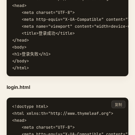
<head>

    <meta charset="UTF-8">

    <meta http-equiv="X-UA-Compatible" content="IE=
    <meta name="viewport" content="width=device-wid
    <title>登录成功</title>

</head>

<body>

<h1>登录失败</h1>

</body>

login.html
复制
<!doctype html>

<html xmlns:th="http://www.thymeleaf.org">

<head>

    <meta charset="UTF-8">

    <meta http-equiv="X-UA-Compatible" content="IE=