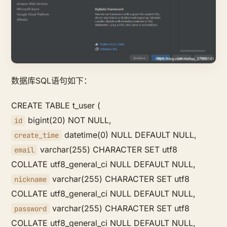
数据库SQL语句如下：
CREATE TABLE t_user (
bigint(20) NOT NULL,
id
datetime(0) NULL DEFAULT NULL,
create_time
varchar(255) CHARACTER SET utf8
email
COLLATE utf8_general_ci NULL DEFAULT NULL,
varchar(255) CHARACTER SET utf8
nickname
COLLATE utf8_general_ci NULL DEFAULT NULL,
varchar(255) CHARACTER SET utf8
password
COLLATE utf8_general_ci NULL DEFAULT NULL,