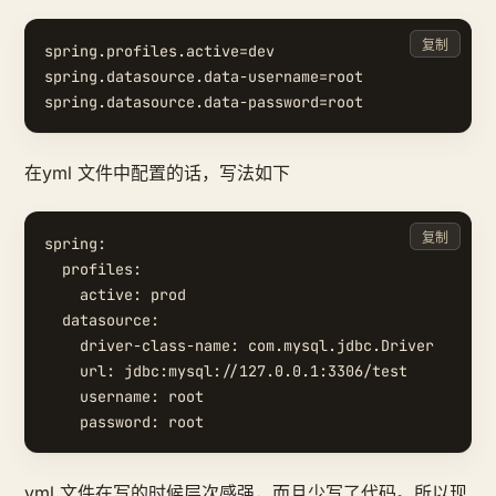
复制
spring.profiles.active=dev 

spring.datasource.data-username=root

在yml 文件中配置的话，写法如下
复制
spring:

  profiles:

    active: prod

  datasource:

    driver-class-name: com.mysql.jdbc.Driver

    url: jdbc:mysql://127.0.0.1:3306/test

    username: root

yml 文件在写的时候层次感强，而且少写了代码。所以现