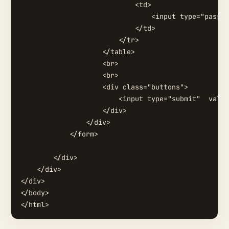
                            <td>

                                <input type="passwo
                            </td>

                        </tr>

                    </table>

                    <br>

                    <br>

                    <div class="buttons">

                        <input type="submit"  valu
                    </div>

                </div>

            </form>

        </div>

    </div>

</div>

</body>
