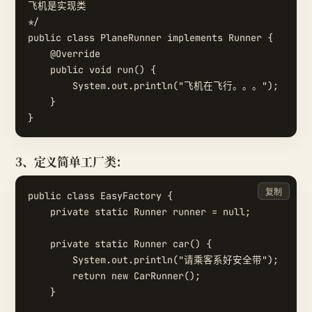
飞机是实现类

*/

public class PlaneRunner implements Runner {

    @Override

    public void run() {

        System.out.println("飞机在飞行。。。");

    }

3、定义简单工厂类：
复制
public class EasyFactory {

    private static Runner runner = null;

    private static Runner car() {

        System.out.println("请乘客系好安全带");

        return new CarRunner();

    }
