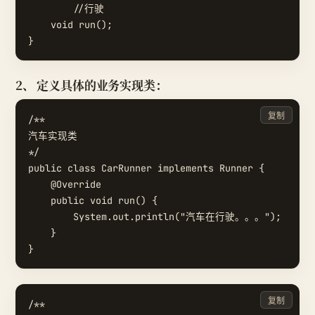
	//行驶

    void run();

2、 定义具体的业务实现类：
复制
/**

汽车实现类

*/

public class CarRunner implements Runner {

    @Override

    public void run() {

        System.out.println("汽车在行驶。。。");

    }

复制
/**
