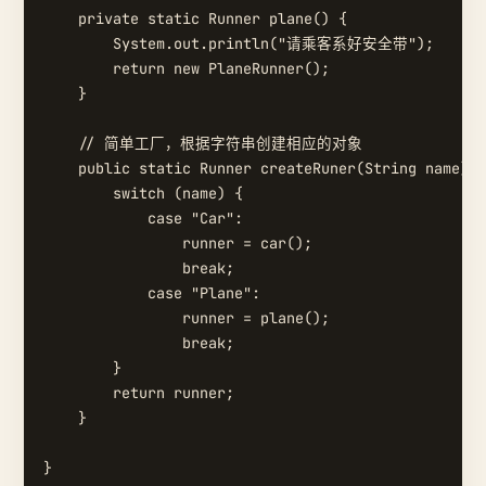
    private static Runner plane() {

        System.out.println("请乘客系好安全带");

        return new PlaneRunner();

    }

    // 简单工厂，根据字符串创建相应的对象

    public static Runner createRuner(String name) {

        switch (name) {

            case "Car":

                runner = car();

                break;

            case "Plane":

                runner = plane();

                break;

        }

        return runner;

    }

}
