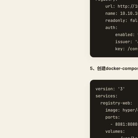
    url: http://1
    name: 10.10.1
    readonly: fals
    auth:

        enabled: t
        issuer: 'a
5、创建docker-com
version: '3'

services:

  registry-web:

    image: hyper/
    ports:

      - 8081:8080

    volumes:
