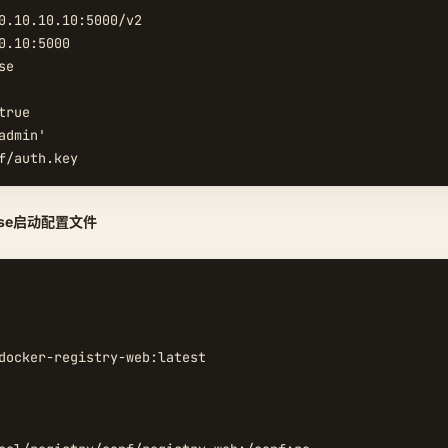
0.10.10.10:5000/v2

0.10:5000

e

rue

dmin'

pose启动配置文件
docker-registry-web:latest
