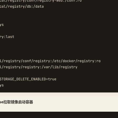
cal/registry/conf/registry-web:/conf:ro

cal/registry/db:/data

s

ry:last

l/registry/conf/registry:/etc/docker/registry:ro

l/registry/registry:/var/lib/registry

STORAGE_DELETE_ENABLED=true

pose拉取镜像启动容器