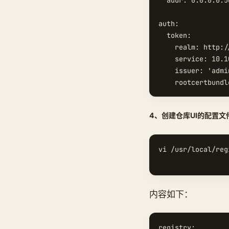
  addr: 0.0.0.0:50
auth:

  token:

    realm: http:/
    service: 10.1
    issuer: 'admin
4、创建仓库UI的配置文
vi /usr/local/reg
内容如下：
registry:
