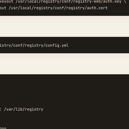
keyout /usr/local/registry/conf/registry-web/auth.key \

: /var/lib/registry
