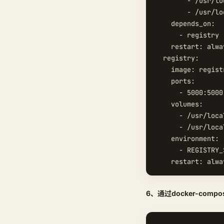
        - /usr/lo
        - /usr/lo
    depends_on:

      - registry

    restart: alway
  registry:

    image: regist
    ports:

      - 5000:5000

    volumes:

      - /usr/loca
      - /usr/loca
    environment:

      - REGISTRY_
6、通过docker-com