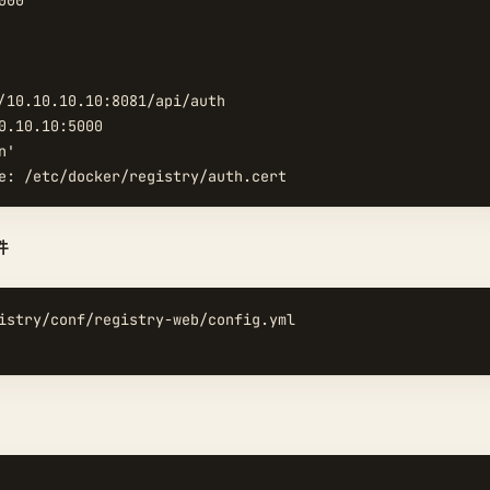
00

/10.10.10.10:8081/api/auth

0.10.10:5000

'

件
istry/conf/registry-web/config.yml
