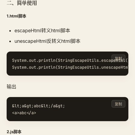
二、简单使用
1.html脚本
escapeHtml转义html脚本
unescapeHtml反转义html脚本
复制
System.out.println(StringEscapeUtils.escapeHtml("<a
输出
复制
&lt;a&gt;abc&lt;/a&gt;

2.js脚本