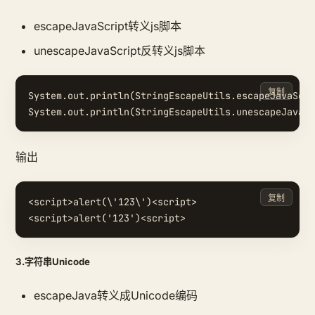
escapeJavaScript转义js脚本
unescapeJavaScript反转义js脚本
复制
System.out.println(StringEscapeUtils.escapeJavaScri
输出
复制
<script>alert(\'123\')<script>

3.字符串Unicode
escapeJava转义成Unicode编码