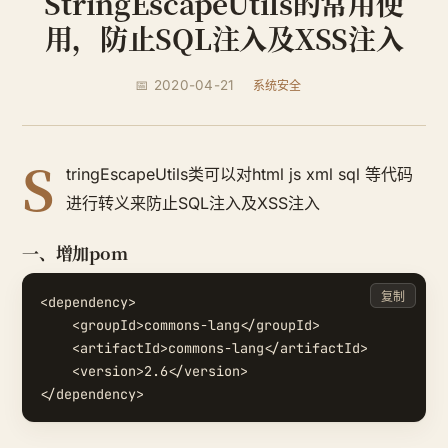
StringEscapeUtils的常用使
用，防止SQL注入及XSS注入
📅 2020-04-21
系统安全
S
tringEscapeUtils类可以对html js xml sql 等代码
进行转义来防止SQL注入及XSS注入
一、增加pom
复制
<dependency>

    <groupId>commons-lang</groupId>

    <artifactId>commons-lang</artifactId>

    <version>2.6</version>
