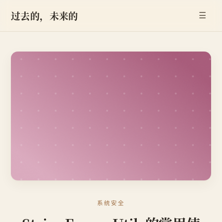
过去的，未来的
☰
系统安全